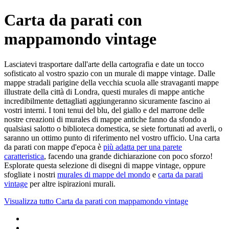
Carta da parati con
mappamondo vintage
Lasciatevi trasportare dall'arte della cartografia e date un tocco
sofisticato al vostro spazio con un murale di mappe vintage. Dalle
mappe stradali parigine della vecchia scuola alle stravaganti mappe
illustrate della città di Londra, questi murales di mappe antiche
incredibilmente dettagliati aggiungeranno sicuramente fascino ai
vostri interni. I toni tenui del blu, del giallo e del marrone delle
nostre creazioni di murales di mappe antiche fanno da sfondo a
qualsiasi salotto o biblioteca domestica, se siete fortunati ad averli, o
saranno un ottimo punto di riferimento nel vostro ufficio. Una carta
da parati con mappe d'epoca è
più adatta per una parete
caratteristica
, facendo una grande dichiarazione con poco sforzo!
Esplorate questa selezione di disegni di mappe vintage, oppure
sfogliate i nostri
murales di mappe del mondo
e
carta da parati
vintage
per altre ispirazioni murali.
Visualizza tutto
Carta da parati con mappamondo vintage