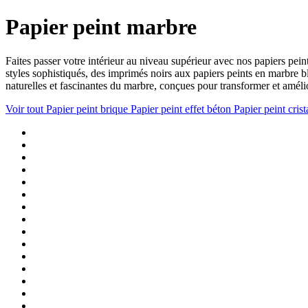
Papier peint marbre
Faites passer votre intérieur au niveau supérieur avec nos papiers pei
styles sophistiqués, des imprimés noirs aux papiers peints en marbre bl
naturelles et fascinantes du marbre, conçues pour transformer et améli
Voir tout
Papier peint brique
Papier peint effet béton
Papier peint crist