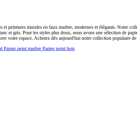
nts et peintures murales en faux marbre, modernes et élégants. Notre co
anc et gris. Pour les styles plus doux, nous avons une sélection de papi
orer votre espace. Achetez dès aujourd'hui notre collection populaire de
al
Papier peint marbre
Papier peint bois