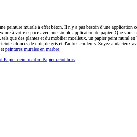
ne peinture murale à effet béton. Il n'y a pas besoin d'une application 
 texture à votre espace avec une simple application de papier. Que vou
, tels que des plantes et du mobilier moelleux, un papier peint mural en 
teintes douces de noir, de gris et d'autres couleurs. Soyez audacieux a
et
peintures murales en marbre.
al
Papier peint marbre
Papier peint bois