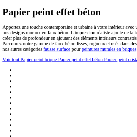
Papier peint effet béton
Apportez une touche contemporaine et urbaine à votre intérieur avec u
nos designs muraux en faux béton. L'impression réaliste ajoute de la
créer plus de profondeur en ajoutant des éléments intérieurs contrastés
Parcourez notre gamme de faux béton lisses, rugueux et usés dans des 
nos autres catégories
fausse surface
pour
peintures murales en briques
Voir tout
Papier peint brique
Papier peint effet béton
Papier peint crist