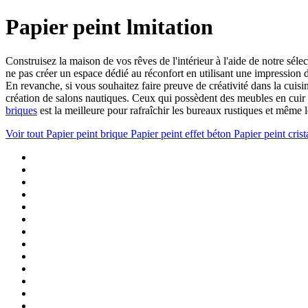
Papier peint lmitation
Construisez la maison de vos rêves de l'intérieur à l'aide de notre sél
ne pas créer un espace dédié au réconfort en utilisant une impression d
En revanche, si vous souhaitez faire preuve de créativité dans la cuisi
création de salons nautiques. Ceux qui possèdent des meubles en cuir 
briques
est la meilleure pour rafraîchir les bureaux rustiques et même 
Voir tout
Papier peint brique
Papier peint effet béton
Papier peint crist