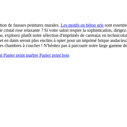
ection de fausses peintures murales.
Les motifs en béton gris
sont essentie
e cristal rose relaxante ? Si votre salon respire la sophistication, dirig
ne, explorez plutôt notre sélection d'imprimés de carreaux en technicolo
et en daim seront plus enclins à opter pour un imprimé brique audacieux
les chambres à coucher ! N'hésitez pas à parcourir notre large gamme de 
al
Papier peint marbre
Papier peint bois