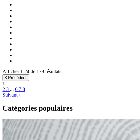
Afficher 1-24 de 179 résultats.
Précédent
1
2
3
...
6
7
8
Suivant
Catégories populaires