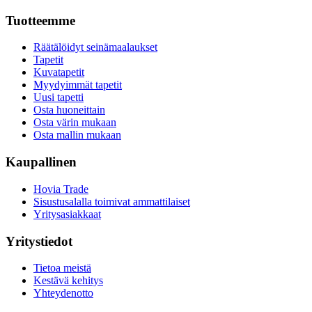
Tuotteemme
Räätälöidyt seinämaalaukset
Tapetit
Kuvatapetit
Myydyimmät tapetit
Uusi tapetti
Osta huoneittain
Osta värin mukaan
Osta mallin mukaan
Kaupallinen
Hovia Trade
Sisustusalalla toimivat ammattilaiset
Yritysasiakkaat
Yritystiedot
Tietoa meistä
Kestävä kehitys
Yhteydenotto