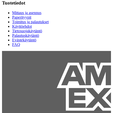
Tuotetiedot
Mittaus ja asennus
Paperityypit
Toimitus ja palautukset
Käyttöehdot
Tietosuojakäytäntö
Palautuskäytäntö
Evästekäytäntö
FAQ