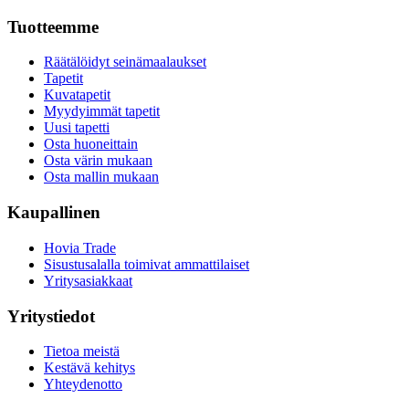
Tuotteemme
Räätälöidyt seinämaalaukset
Tapetit
Kuvatapetit
Myydyimmät tapetit
Uusi tapetti
Osta huoneittain
Osta värin mukaan
Osta mallin mukaan
Kaupallinen
Hovia Trade
Sisustusalalla toimivat ammattilaiset
Yritysasiakkaat
Yritystiedot
Tietoa meistä
Kestävä kehitys
Yhteydenotto