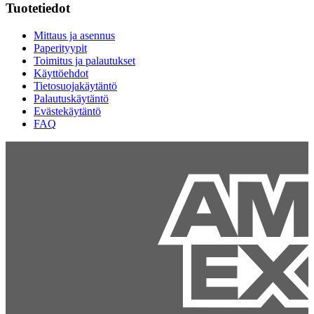
Tuotetiedot
Mittaus ja asennus
Paperityypit
Toimitus ja palautukset
Käyttöehdot
Tietosuojakäytäntö
Palautuskäytäntö
Evästekäytäntö
FAQ