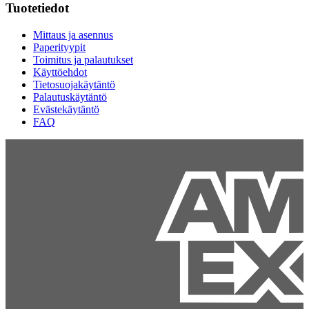
Tuotetiedot
Mittaus ja asennus
Paperityypit
Toimitus ja palautukset
Käyttöehdot
Tietosuojakäytäntö
Palautuskäytäntö
Evästekäytäntö
FAQ