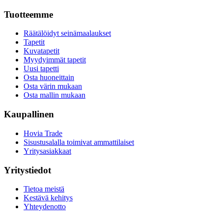
Tuotteemme
Räätälöidyt seinämaalaukset
Tapetit
Kuvatapetit
Myydyimmät tapetit
Uusi tapetti
Osta huoneittain
Osta värin mukaan
Osta mallin mukaan
Kaupallinen
Hovia Trade
Sisustusalalla toimivat ammattilaiset
Yritysasiakkaat
Yritystiedot
Tietoa meistä
Kestävä kehitys
Yhteydenotto