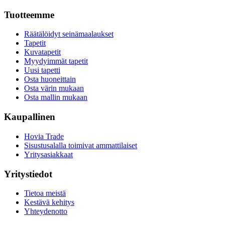
Tuotteemme
Räätälöidyt seinämaalaukset
Tapetit
Kuvatapetit
Myydyimmät tapetit
Uusi tapetti
Osta huoneittain
Osta värin mukaan
Osta mallin mukaan
Kaupallinen
Hovia Trade
Sisustusalalla toimivat ammattilaiset
Yritysasiakkaat
Yritystiedot
Tietoa meistä
Kestävä kehitys
Yhteydenotto