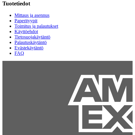
Tuotetiedot
Mittaus ja asennus
Paperityypit
Toimitus ja palautukset
Käyttöehdot
Tietosuojakäytäntö
Palautuskäytäntö
Evästekäytäntö
FAQ