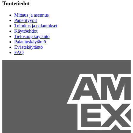
Tuotetiedot
Mittaus ja asennus
Paperityypit
Toimitus ja palautukset
Käyttöehdot
Tietosuojakäytäntö
Palautuskäytäntö
Evästekäytäntö
FAQ