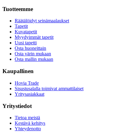
Tuotteemme
Räätälöidyt seinämaalaukset
Tapetit
Kuvatapetit
Myydyimmät tapetit
Uusi tapetti
Osta huoneittain
Osta värin mukaan
Osta mallin mukaan
Kaupallinen
Hovia Trade
Sisustusalalla toimivat ammattilaiset
Yritysasiakkaat
Yritystiedot
Tietoa meistä
Kestävä kehitys
Yhteydenotto