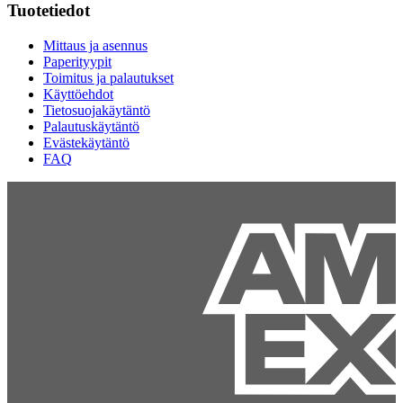
Tuotetiedot
Mittaus ja asennus
Paperityypit
Toimitus ja palautukset
Käyttöehdot
Tietosuojakäytäntö
Palautuskäytäntö
Evästekäytäntö
FAQ