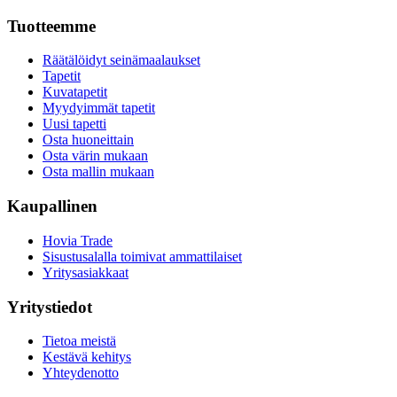
Tuotteemme
Räätälöidyt seinämaalaukset
Tapetit
Kuvatapetit
Myydyimmät tapetit
Uusi tapetti
Osta huoneittain
Osta värin mukaan
Osta mallin mukaan
Kaupallinen
Hovia Trade
Sisustusalalla toimivat ammattilaiset
Yritysasiakkaat
Yritystiedot
Tietoa meistä
Kestävä kehitys
Yhteydenotto