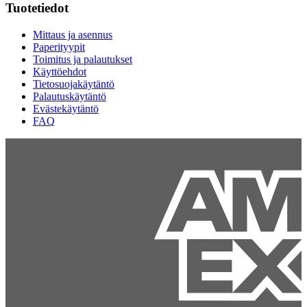
Tuotetiedot
Mittaus ja asennus
Paperityypit
Toimitus ja palautukset
Käyttöehdot
Tietosuojakäytäntö
Palautuskäytäntö
Evästekäytäntö
FAQ