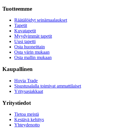
Tuotteemme
Räätälöidyt seinämaalaukset
Tapetit
Kuvatapetit
Myydyimmät tapetit
Uusi tapetti
Osta huoneittain
Osta värin mukaan
Osta mallin mukaan
Kaupallinen
Hovia Trade
Sisustusalalla toimivat ammattilaiset
Yritysasiakkaat
Yritystiedot
Tietoa meistä
Kestävä kehitys
Yhteydenotto