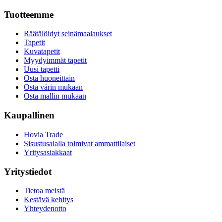
Tuotteemme
Räätälöidyt seinämaalaukset
Tapetit
Kuvatapetit
Myydyimmät tapetit
Uusi tapetti
Osta huoneittain
Osta värin mukaan
Osta mallin mukaan
Kaupallinen
Hovia Trade
Sisustusalalla toimivat ammattilaiset
Yritysasiakkaat
Yritystiedot
Tietoa meistä
Kestävä kehitys
Yhteydenotto