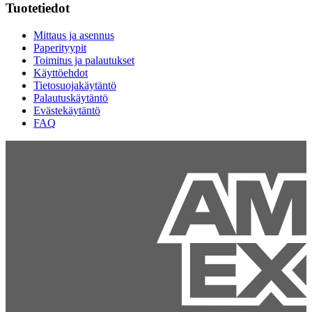
Tuotetiedot
Mittaus ja asennus
Paperityypit
Toimitus ja palautukset
Käyttöehdot
Tietosuojakäytäntö
Palautuskäytäntö
Evästekäytäntö
FAQ