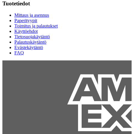
Tuotetiedot
Mittaus ja asennus
Paperityypit
Toimitus ja palautukset
Käyttöehdot
Tietosuojakäytäntö
Palautuskäytäntö
Evästekäytäntö
FAQ