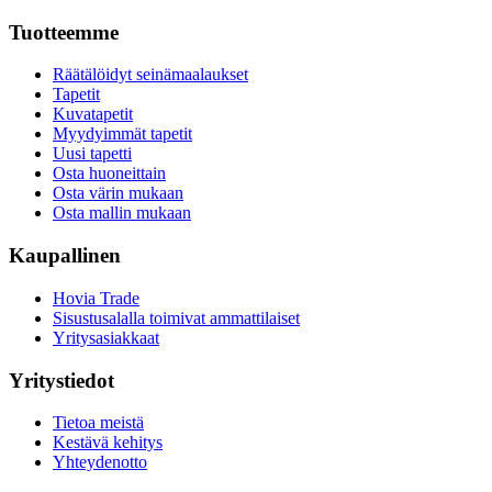
Tuotteemme
Räätälöidyt seinämaalaukset
Tapetit
Kuvatapetit
Myydyimmät tapetit
Uusi tapetti
Osta huoneittain
Osta värin mukaan
Osta mallin mukaan
Kaupallinen
Hovia Trade
Sisustusalalla toimivat ammattilaiset
Yritysasiakkaat
Yritystiedot
Tietoa meistä
Kestävä kehitys
Yhteydenotto