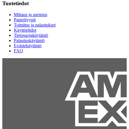
Tuotetiedot
Mittaus ja asennus
Paperityypit
Toimitus ja palautukset
Käyttöehdot
Tietosuojakäytäntö
Palautuskäytäntö
Evästekäytäntö
FAQ