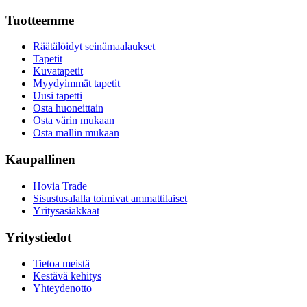
Tuotteemme
Räätälöidyt seinämaalaukset
Tapetit
Kuvatapetit
Myydyimmät tapetit
Uusi tapetti
Osta huoneittain
Osta värin mukaan
Osta mallin mukaan
Kaupallinen
Hovia Trade
Sisustusalalla toimivat ammattilaiset
Yritysasiakkaat
Yritystiedot
Tietoa meistä
Kestävä kehitys
Yhteydenotto