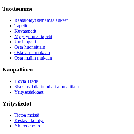
Tuotteemme
Räätälöidyt seinämaalaukset
Tapetit
Kuvatapetit
Myydyimmät tapetit
Uusi tapetti
Osta huoneittain
Osta värin mukaan
Osta mallin mukaan
Kaupallinen
Hovia Trade
Sisustusalalla toimivat ammattilaiset
Yritysasiakkaat
Yritystiedot
Tietoa meistä
Kestävä kehitys
Yhteydenotto