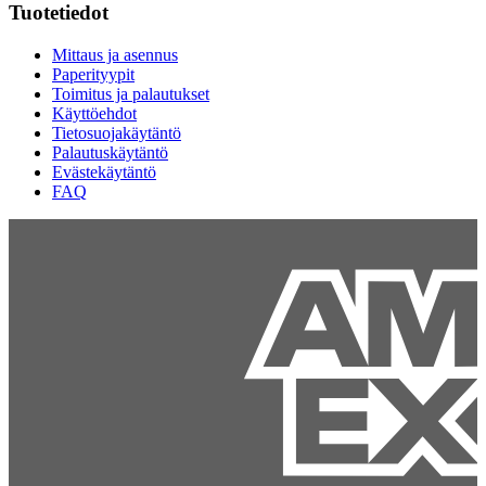
Tuotetiedot
Mittaus ja asennus
Paperityypit
Toimitus ja palautukset
Käyttöehdot
Tietosuojakäytäntö
Palautuskäytäntö
Evästekäytäntö
FAQ