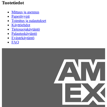
Tuotetiedot
Mittaus ja asennus
Paperityypit
Toimitus ja palautukset
Käyttöehdot
Tietosuojakäytäntö
Palautuskäytäntö
Evästekäytäntö
FAQ