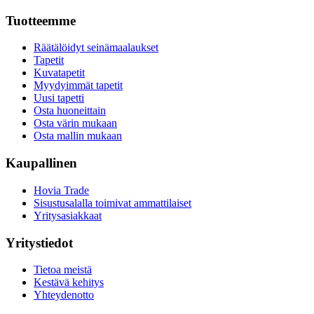
Tuotteemme
Räätälöidyt seinämaalaukset
Tapetit
Kuvatapetit
Myydyimmät tapetit
Uusi tapetti
Osta huoneittain
Osta värin mukaan
Osta mallin mukaan
Kaupallinen
Hovia Trade
Sisustusalalla toimivat ammattilaiset
Yritysasiakkaat
Yritystiedot
Tietoa meistä
Kestävä kehitys
Yhteydenotto