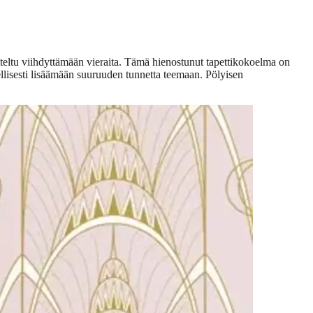
unniteltu viihdyttämään vieraita. Tämä hienostunut tapettikokoelma on
dellisesti lisäämään suuruuden tunnetta teemaan. Pölyisen