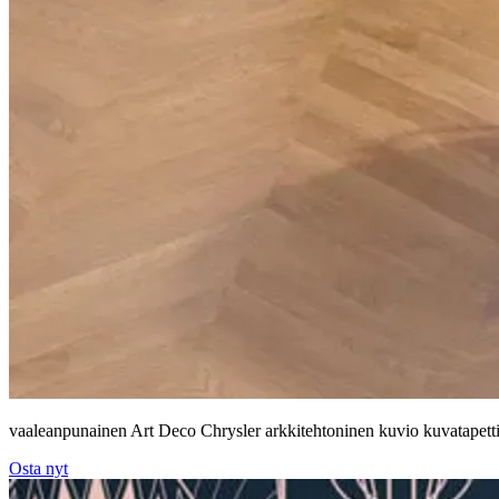
vaaleanpunainen Art Deco Chrysler arkkitehtoninen kuvio kuvatapett
Osta nyt