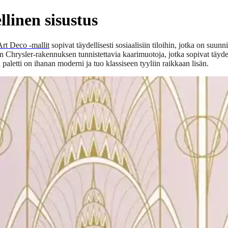
llinen sisustus
Art Deco -mallit
sopivat täydellisesti sosiaalisiin tiloihin, jotka on su
etun Chrysler-rakennuksen tunnistettavia kaarimuotoja, jotka sopivat täy
paletti on ihanan moderni ja tuo klassiseen tyyliin raikkaan lisän.