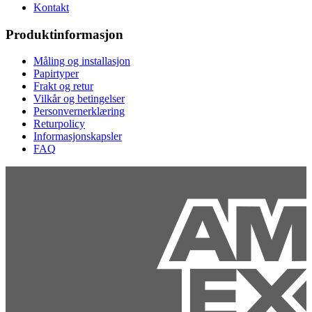
Kontakt
Produktinformasjon
Måling og installasjon
Papirtyper
Frakt og retur
Vilkår og betingelser
Personvernerklæring
Returpolicy
Informasjonskapsler
FAQ