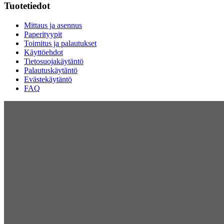
Tuotetiedot
Mittaus ja asennus
Paperityypit
Toimitus ja palautukset
Käyttöehdot
Tietosuojakäytäntö
Palautuskäytäntö
Evästekäytäntö
FAQ