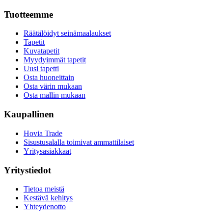
Tuotteemme
Räätälöidyt seinämaalaukset
Tapetit
Kuvatapetit
Myydyimmät tapetit
Uusi tapetti
Osta huoneittain
Osta värin mukaan
Osta mallin mukaan
Kaupallinen
Hovia Trade
Sisustusalalla toimivat ammattilaiset
Yritysasiakkaat
Yritystiedot
Tietoa meistä
Kestävä kehitys
Yhteydenotto