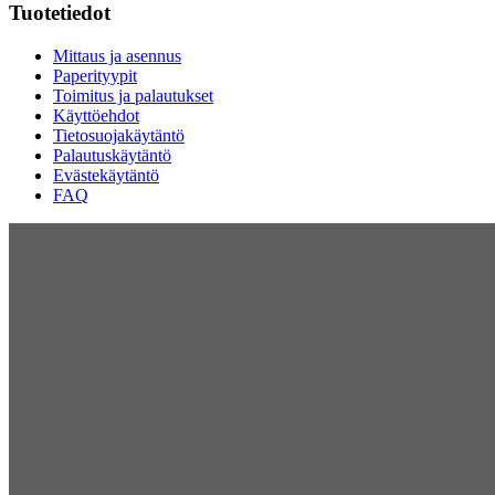
Tuotetiedot
Mittaus ja asennus
Paperityypit
Toimitus ja palautukset
Käyttöehdot
Tietosuojakäytäntö
Palautuskäytäntö
Evästekäytäntö
FAQ