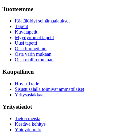
Tuotteemme
Räätälöidyt seinämaalaukset
Tapetit
Kuvatapetit
Myydyimmät tapetit
Uusi tapetti
Osta huoneittain
Osta värin mukaan
Osta mallin mukaan
Kaupallinen
Hovia Trade
Sisustusalalla toimivat ammattilaiset
Yritysasiakkaat
Yritystiedot
Tietoa meistä
Kestävä kehitys
Yhteydenotto