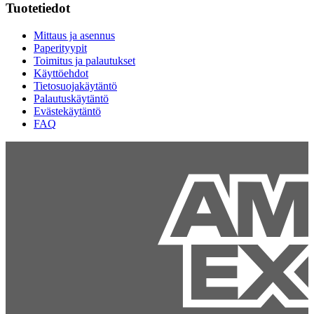
Tuotetiedot
Mittaus ja asennus
Paperityypit
Toimitus ja palautukset
Käyttöehdot
Tietosuojakäytäntö
Palautuskäytäntö
Evästekäytäntö
FAQ