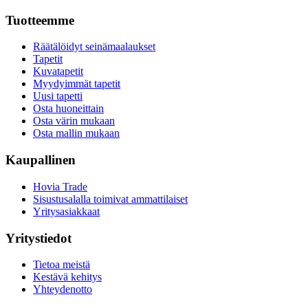
Tuotteemme
Räätälöidyt seinämaalaukset
Tapetit
Kuvatapetit
Myydyimmät tapetit
Uusi tapetti
Osta huoneittain
Osta värin mukaan
Osta mallin mukaan
Kaupallinen
Hovia Trade
Sisustusalalla toimivat ammattilaiset
Yritysasiakkaat
Yritystiedot
Tietoa meistä
Kestävä kehitys
Yhteydenotto