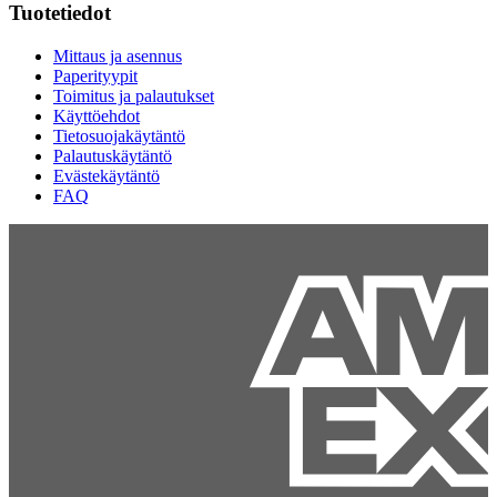
Tuotetiedot
Mittaus ja asennus
Paperityypit
Toimitus ja palautukset
Käyttöehdot
Tietosuojakäytäntö
Palautuskäytäntö
Evästekäytäntö
FAQ