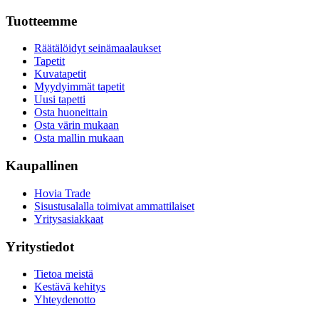
Tuotteemme
Räätälöidyt seinämaalaukset
Tapetit
Kuvatapetit
Myydyimmät tapetit
Uusi tapetti
Osta huoneittain
Osta värin mukaan
Osta mallin mukaan
Kaupallinen
Hovia Trade
Sisustusalalla toimivat ammattilaiset
Yritysasiakkaat
Yritystiedot
Tietoa meistä
Kestävä kehitys
Yhteydenotto