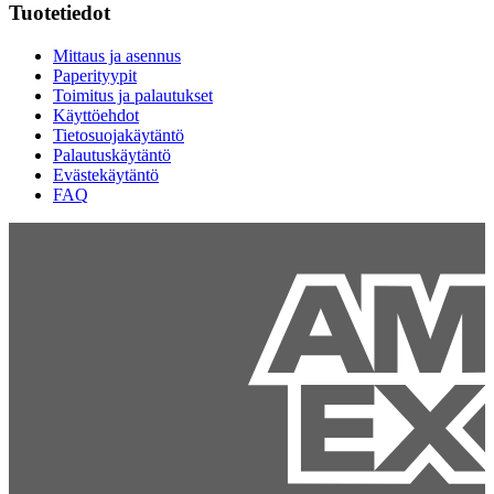
Tuotetiedot
Mittaus ja asennus
Paperityypit
Toimitus ja palautukset
Käyttöehdot
Tietosuojakäytäntö
Palautuskäytäntö
Evästekäytäntö
FAQ