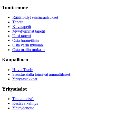
Tuotteemme
Räätälöidyt seinämaalaukset
Tapetit
Kuvatapetit
Myydyimmät tapetit
Uusi tapetti
Osta huoneittain
Osta värin mukaan
Osta mallin mukaan
Kaupallinen
Hovia Trade
Sisustusalalla toimivat ammattilaiset
Yritysasiakkaat
Yritystiedot
Tietoa meistä
Kestävä kehitys
Yhteydenotto