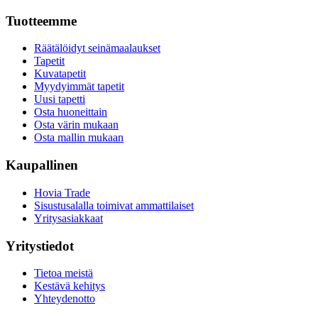
Tuotteemme
Räätälöidyt seinämaalaukset
Tapetit
Kuvatapetit
Myydyimmät tapetit
Uusi tapetti
Osta huoneittain
Osta värin mukaan
Osta mallin mukaan
Kaupallinen
Hovia Trade
Sisustusalalla toimivat ammattilaiset
Yritysasiakkaat
Yritystiedot
Tietoa meistä
Kestävä kehitys
Yhteydenotto