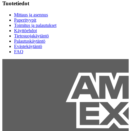
Tuotetiedot
Mittaus ja asennus
Paperityypit
Toimitus ja palautukset
Käyttöehdot
Tietosuojakäytäntö
Palautuskäytäntö
Evästekäytäntö
FAQ