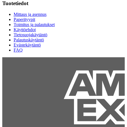
Tuotetiedot
Mittaus ja asennus
Paperityypit
Toimitus ja palautukset
Käyttöehdot
Tietosuojakäytäntö
Palautuskäytäntö
Evästekäytäntö
FAQ