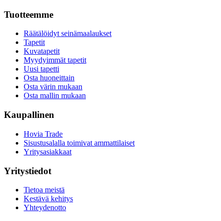
Tuotteemme
Räätälöidyt seinämaalaukset
Tapetit
Kuvatapetit
Myydyimmät tapetit
Uusi tapetti
Osta huoneittain
Osta värin mukaan
Osta mallin mukaan
Kaupallinen
Hovia Trade
Sisustusalalla toimivat ammattilaiset
Yritysasiakkaat
Yritystiedot
Tietoa meistä
Kestävä kehitys
Yhteydenotto