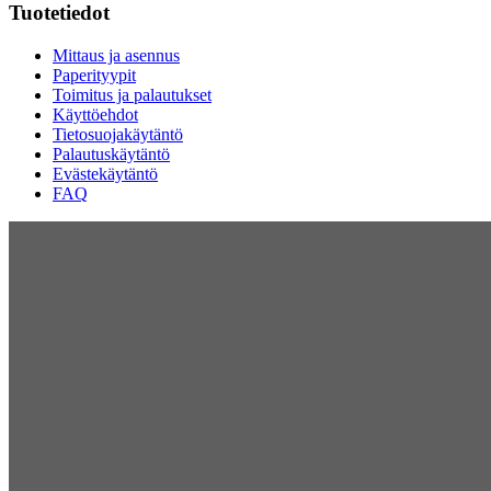
Tuotetiedot
Mittaus ja asennus
Paperityypit
Toimitus ja palautukset
Käyttöehdot
Tietosuojakäytäntö
Palautuskäytäntö
Evästekäytäntö
FAQ