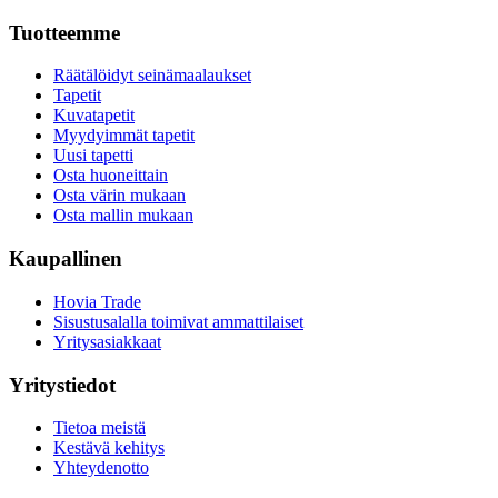
Tuotteemme
Räätälöidyt seinämaalaukset
Tapetit
Kuvatapetit
Myydyimmät tapetit
Uusi tapetti
Osta huoneittain
Osta värin mukaan
Osta mallin mukaan
Kaupallinen
Hovia Trade
Sisustusalalla toimivat ammattilaiset
Yritysasiakkaat
Yritystiedot
Tietoa meistä
Kestävä kehitys
Yhteydenotto