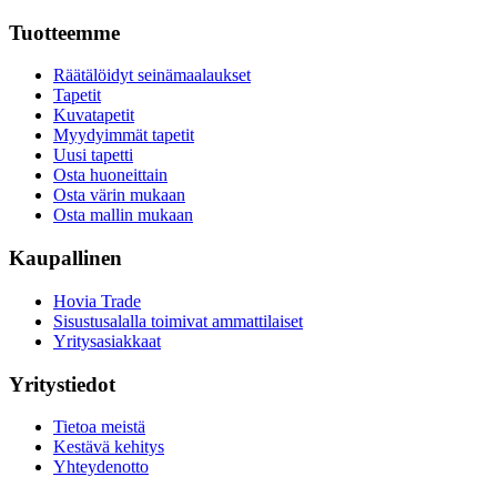
Tuotteemme
Räätälöidyt seinämaalaukset
Tapetit
Kuvatapetit
Myydyimmät tapetit
Uusi tapetti
Osta huoneittain
Osta värin mukaan
Osta mallin mukaan
Kaupallinen
Hovia Trade
Sisustusalalla toimivat ammattilaiset
Yritysasiakkaat
Yritystiedot
Tietoa meistä
Kestävä kehitys
Yhteydenotto