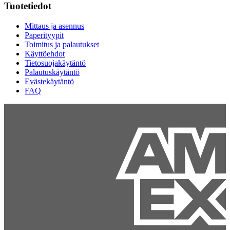
Tuotetiedot
Mittaus ja asennus
Paperityypit
Toimitus ja palautukset
Käyttöehdot
Tietosuojakäytäntö
Palautuskäytäntö
Evästekäytäntö
FAQ