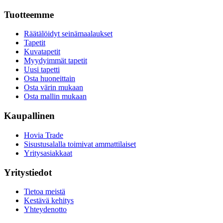
Tuotteemme
Räätälöidyt seinämaalaukset
Tapetit
Kuvatapetit
Myydyimmät tapetit
Uusi tapetti
Osta huoneittain
Osta värin mukaan
Osta mallin mukaan
Kaupallinen
Hovia Trade
Sisustusalalla toimivat ammattilaiset
Yritysasiakkaat
Yritystiedot
Tietoa meistä
Kestävä kehitys
Yhteydenotto