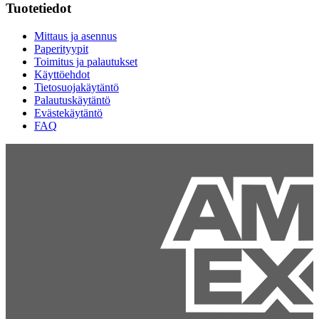
Tuotetiedot
Mittaus ja asennus
Paperityypit
Toimitus ja palautukset
Käyttöehdot
Tietosuojakäytäntö
Palautuskäytäntö
Evästekäytäntö
FAQ