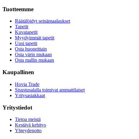
Tuotteemme
Räätälöidyt seinämaalaukset
Tapetit
Kuvatapetit
Myydyimmät tapetit
Uusi tapetti
Osta huoneittain
Osta värin mukaan
Osta mallin mukaan
Kaupallinen
Hovia Trade
Sisustusalalla toimivat ammattilaiset
Yritysasiakkaat
Yritystiedot
Tietoa meistä
Kestävä kehitys
Yhteydenotto