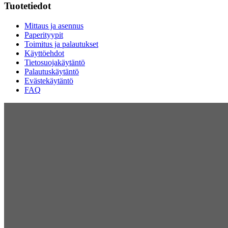
Tuotetiedot
Mittaus ja asennus
Paperityypit
Toimitus ja palautukset
Käyttöehdot
Tietosuojakäytäntö
Palautuskäytäntö
Evästekäytäntö
FAQ