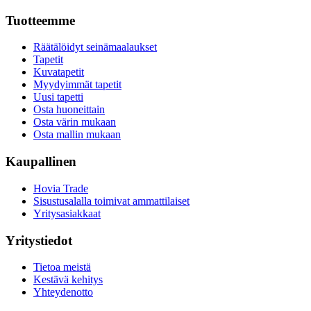
Tuotteemme
Räätälöidyt seinämaalaukset
Tapetit
Kuvatapetit
Myydyimmät tapetit
Uusi tapetti
Osta huoneittain
Osta värin mukaan
Osta mallin mukaan
Kaupallinen
Hovia Trade
Sisustusalalla toimivat ammattilaiset
Yritysasiakkaat
Yritystiedot
Tietoa meistä
Kestävä kehitys
Yhteydenotto