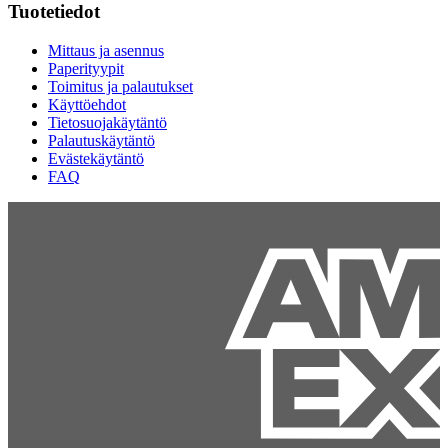
Tuotetiedot
Mittaus ja asennus
Paperityypit
Toimitus ja palautukset
Käyttöehdot
Tietosuojakäytäntö
Palautuskäytäntö
Evästekäytäntö
FAQ