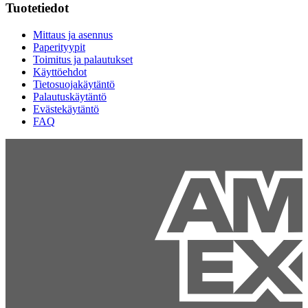
Tuotetiedot
Mittaus ja asennus
Paperityypit
Toimitus ja palautukset
Käyttöehdot
Tietosuojakäytäntö
Palautuskäytäntö
Evästekäytäntö
FAQ