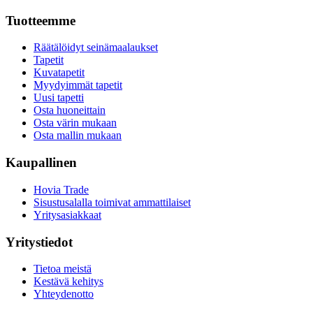
Tuotteemme
Räätälöidyt seinämaalaukset
Tapetit
Kuvatapetit
Myydyimmät tapetit
Uusi tapetti
Osta huoneittain
Osta värin mukaan
Osta mallin mukaan
Kaupallinen
Hovia Trade
Sisustusalalla toimivat ammattilaiset
Yritysasiakkaat
Yritystiedot
Tietoa meistä
Kestävä kehitys
Yhteydenotto