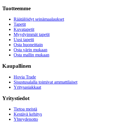
Tuotteemme
Räätälöidyt seinämaalaukset
Tapetit
Kuvatapetit
Myydyimmät tapetit
Uusi tapetti
Osta huoneittain
Osta värin mukaan
Osta mallin mukaan
Kaupallinen
Hovia Trade
Sisustusalalla toimivat ammattilaiset
Yritysasiakkaat
Yritystiedot
Tietoa meistä
Kestävä kehitys
Yhteydenotto