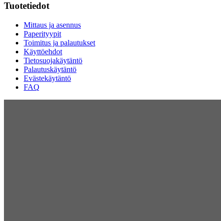
Tuotetiedot
Mittaus ja asennus
Paperityypit
Toimitus ja palautukset
Käyttöehdot
Tietosuojakäytäntö
Palautuskäytäntö
Evästekäytäntö
FAQ