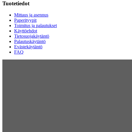
Tuotetiedot
Mittaus ja asennus
Paperityypit
Toimitus ja palautukset
Käyttöehdot
Tietosuojakäytäntö
Palautuskäytäntö
Evästekäytäntö
FAQ