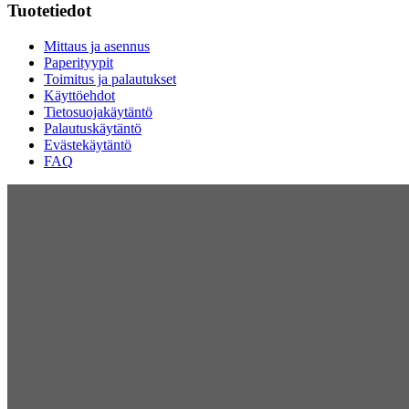
Tuotetiedot
Mittaus ja asennus
Paperityypit
Toimitus ja palautukset
Käyttöehdot
Tietosuojakäytäntö
Palautuskäytäntö
Evästekäytäntö
FAQ