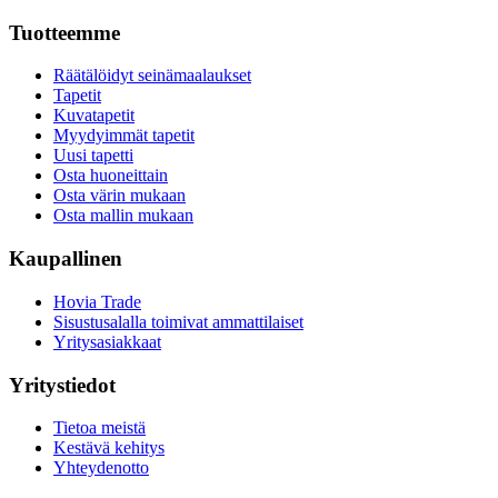
Tuotteemme
Räätälöidyt seinämaalaukset
Tapetit
Kuvatapetit
Myydyimmät tapetit
Uusi tapetti
Osta huoneittain
Osta värin mukaan
Osta mallin mukaan
Kaupallinen
Hovia Trade
Sisustusalalla toimivat ammattilaiset
Yritysasiakkaat
Yritystiedot
Tietoa meistä
Kestävä kehitys
Yhteydenotto