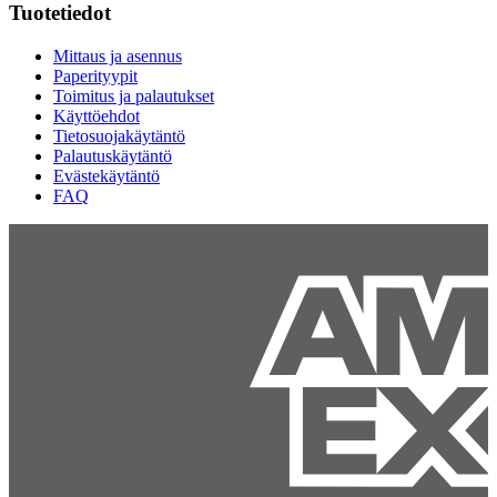
Tuotetiedot
Mittaus ja asennus
Paperityypit
Toimitus ja palautukset
Käyttöehdot
Tietosuojakäytäntö
Palautuskäytäntö
Evästekäytäntö
FAQ