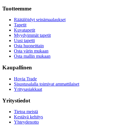
Tuotteemme
Räätälöidyt seinämaalaukset
Tapetit
Kuvatapetit
Myydyimmät tapetit
Uusi tapetti
Osta huoneittain
Osta värin mukaan
Osta mallin mukaan
Kaupallinen
Hovia Trade
Sisustusalalla toimivat ammattilaiset
Yritysasiakkaat
Yritystiedot
Tietoa meistä
Kestävä kehitys
Yhteydenotto