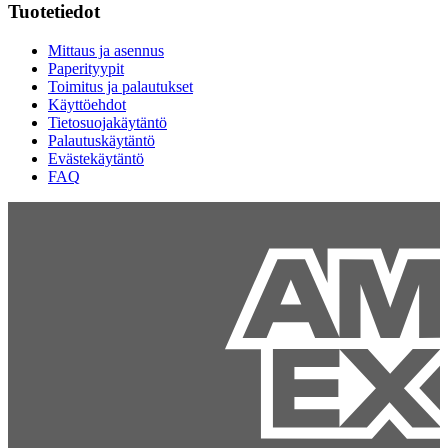
Tuotetiedot
Mittaus ja asennus
Paperityypit
Toimitus ja palautukset
Käyttöehdot
Tietosuojakäytäntö
Palautuskäytäntö
Evästekäytäntö
FAQ