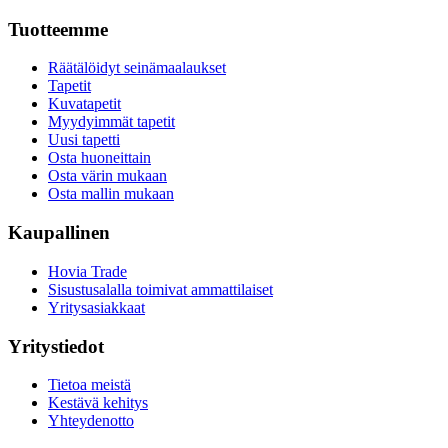
Tuotteemme
Räätälöidyt seinämaalaukset
Tapetit
Kuvatapetit
Myydyimmät tapetit
Uusi tapetti
Osta huoneittain
Osta värin mukaan
Osta mallin mukaan
Kaupallinen
Hovia Trade
Sisustusalalla toimivat ammattilaiset
Yritysasiakkaat
Yritystiedot
Tietoa meistä
Kestävä kehitys
Yhteydenotto