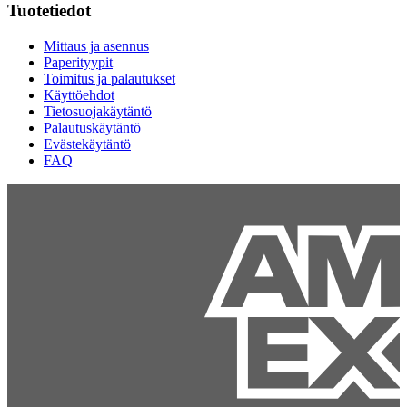
Tuotetiedot
Mittaus ja asennus
Paperityypit
Toimitus ja palautukset
Käyttöehdot
Tietosuojakäytäntö
Palautuskäytäntö
Evästekäytäntö
FAQ