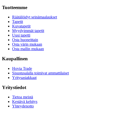
Tuotteemme
Räätälöidyt seinämaalaukset
Tapetit
Kuvatapetit
Myydyimmät tapetit
Uusi tapetti
Osta huoneittain
Osta värin mukaan
Osta mallin mukaan
Kaupallinen
Hovia Trade
Sisustusalalla toimivat ammattilaiset
Yritysasiakkaat
Yritystiedot
Tietoa meistä
Kestävä kehitys
Yhteydenotto