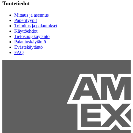
Tuotetiedot
Mittaus ja asennus
Paperityypit
Toimitus ja palautukset
Käyttöehdot
Tietosuojakäytäntö
Palautuskäytäntö
Evästekäytäntö
FAQ