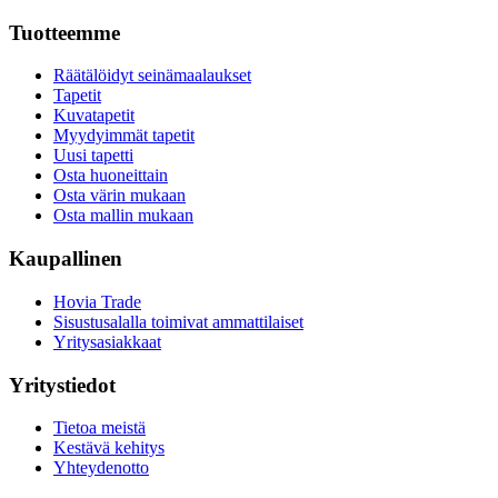
Tuotteemme
Räätälöidyt seinämaalaukset
Tapetit
Kuvatapetit
Myydyimmät tapetit
Uusi tapetti
Osta huoneittain
Osta värin mukaan
Osta mallin mukaan
Kaupallinen
Hovia Trade
Sisustusalalla toimivat ammattilaiset
Yritysasiakkaat
Yritystiedot
Tietoa meistä
Kestävä kehitys
Yhteydenotto