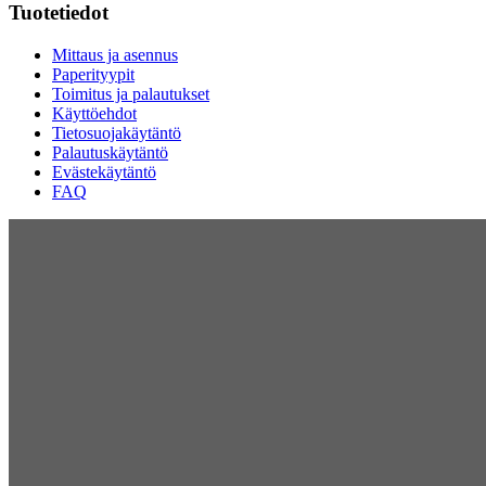
Tuotetiedot
Mittaus ja asennus
Paperityypit
Toimitus ja palautukset
Käyttöehdot
Tietosuojakäytäntö
Palautuskäytäntö
Evästekäytäntö
FAQ