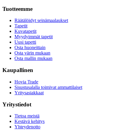
Tuotteemme
Räätälöidyt seinämaalaukset
Tapetit
Kuvatapetit
Myydyimmät tapetit
Uusi tapetti
Osta huoneittain
Osta värin mukaan
Osta mallin mukaan
Kaupallinen
Hovia Trade
Sisustusalalla toimivat ammattilaiset
Yritysasiakkaat
Yritystiedot
Tietoa meistä
Kestävä kehitys
Yhteydenotto