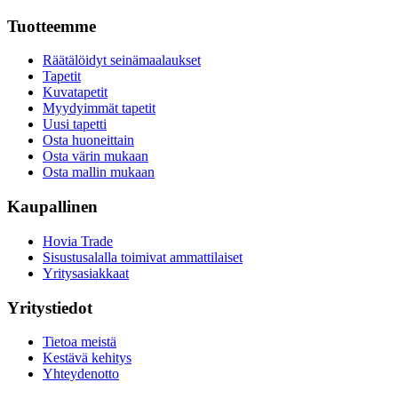
Tuotteemme
Räätälöidyt seinämaalaukset
Tapetit
Kuvatapetit
Myydyimmät tapetit
Uusi tapetti
Osta huoneittain
Osta värin mukaan
Osta mallin mukaan
Kaupallinen
Hovia Trade
Sisustusalalla toimivat ammattilaiset
Yritysasiakkaat
Yritystiedot
Tietoa meistä
Kestävä kehitys
Yhteydenotto