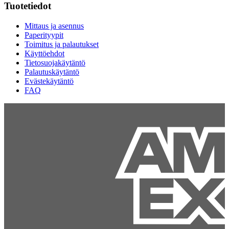
Tuotetiedot
Mittaus ja asennus
Paperityypit
Toimitus ja palautukset
Käyttöehdot
Tietosuojakäytäntö
Palautuskäytäntö
Evästekäytäntö
FAQ