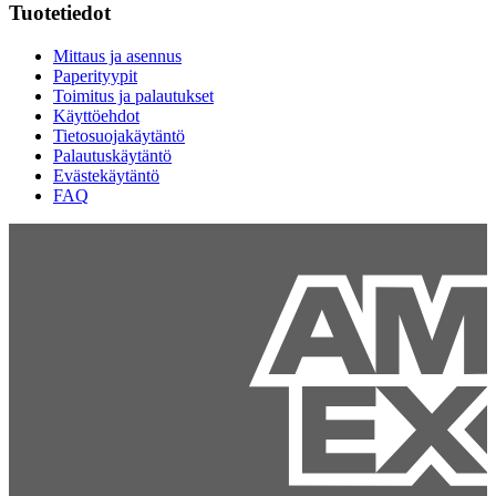
Tuotetiedot
Mittaus ja asennus
Paperityypit
Toimitus ja palautukset
Käyttöehdot
Tietosuojakäytäntö
Palautuskäytäntö
Evästekäytäntö
FAQ