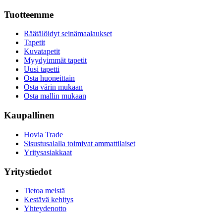
Tuotteemme
Räätälöidyt seinämaalaukset
Tapetit
Kuvatapetit
Myydyimmät tapetit
Uusi tapetti
Osta huoneittain
Osta värin mukaan
Osta mallin mukaan
Kaupallinen
Hovia Trade
Sisustusalalla toimivat ammattilaiset
Yritysasiakkaat
Yritystiedot
Tietoa meistä
Kestävä kehitys
Yhteydenotto