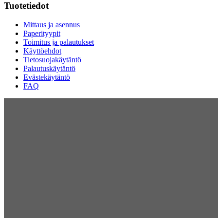
Tuotetiedot
Mittaus ja asennus
Paperityypit
Toimitus ja palautukset
Käyttöehdot
Tietosuojakäytäntö
Palautuskäytäntö
Evästekäytäntö
FAQ