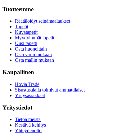
Tuotteemme
Räätälöidyt seinämaalaukset
Tapetit
Kuvatapetit
Myydyimmät tapetit
Uusi tapetti
Osta huoneittain
Osta värin mukaan
Osta mallin mukaan
Kaupallinen
Hovia Trade
Sisustusalalla toimivat ammattilaiset
Yritysasiakkaat
Yritystiedot
Tietoa meistä
Kestävä kehitys
Yhteydenotto