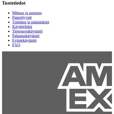
Tuotetiedot
Mittaus ja asennus
Paperityypit
Toimitus ja palautukset
Käyttöehdot
Tietosuojakäytäntö
Palautuskäytäntö
Evästekäytäntö
FAQ