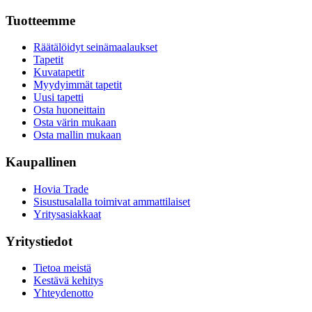
Tuotteemme
Räätälöidyt seinämaalaukset
Tapetit
Kuvatapetit
Myydyimmät tapetit
Uusi tapetti
Osta huoneittain
Osta värin mukaan
Osta mallin mukaan
Kaupallinen
Hovia Trade
Sisustusalalla toimivat ammattilaiset
Yritysasiakkaat
Yritystiedot
Tietoa meistä
Kestävä kehitys
Yhteydenotto