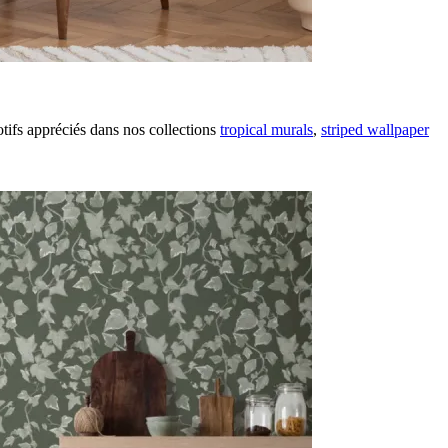
tifs appréciés dans nos collections
tropical murals
,
striped wallpaper