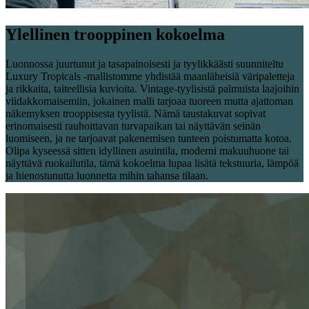
Ylellinen trooppinen kokoelma
Luonnossa juurtunut ja tasapainoisesti ja tyylikkäästi suunniteltu
Luxury Tropicals -mallistomme yhdistää maanläheisiä väripaletteja
ja rikkaita, taiteellisia kuvioita. Vintage-tyylisistä palmuista laajoihin
viidakkomaisemiin, jokainen malli tarjoaa tuoreen mutta ajattoman
näkemyksen trooppisesta tyylistä. Nämä taustakuvat sopivat
erinomaisesti rauhoittavan turvapaikan tai näyttävän seinän
luomiseen, ja ne tarjoavat pakenemisen tunteen poistumatta kotoa.
Olipa kyseessä sitten idyllinen asuintila, moderni makuuhuone tai
näyttävä ruokailutila, tämä kokoelma lupaa lisätä tekstuuria, lämpöä
ja hienostunutta luonnetta mihin tahansa tilaan.