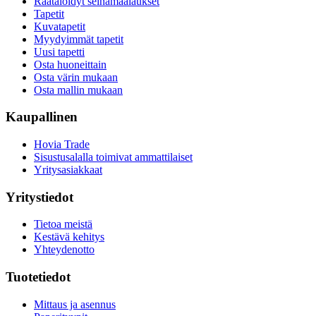
Räätälöidyt seinämaalaukset
Tapetit
Kuvatapetit
Myydyimmät tapetit
Uusi tapetti
Osta huoneittain
Osta värin mukaan
Osta mallin mukaan
Kaupallinen
Hovia Trade
Sisustusalalla toimivat ammattilaiset
Yritysasiakkaat
Yritystiedot
Tietoa meistä
Kestävä kehitys
Yhteydenotto
Tuotetiedot
Mittaus ja asennus