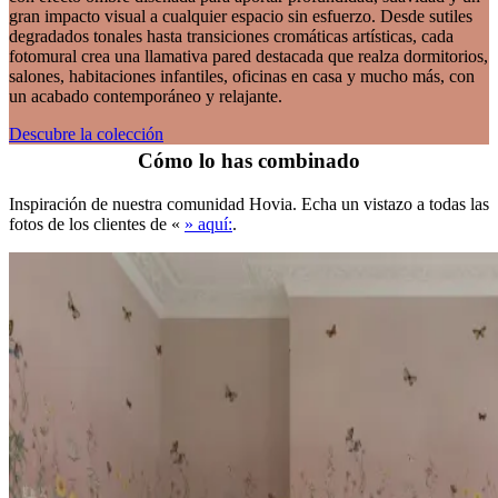
gran impacto visual a cualquier espacio sin esfuerzo. Desde sutiles
degradados tonales hasta transiciones cromáticas artísticas, cada
fotomural crea una llamativa pared destacada que realza dormitorios,
salones, habitaciones infantiles, oficinas en casa y mucho más, con
un acabado contemporáneo y relajante.
Descubre la colección
Cómo lo has combinado
Inspiración de nuestra comunidad Hovia. Echa un vistazo a todas las
fotos de los clientes de «
» aquí:
.