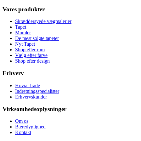
Vores produkter
Skræddersyede vægmalerier
Tapet
Muraler
De mest solgte tapeter
Nyt Tapet
Shop efter rum
Vælg efter farve
Shop efter design
Erhverv
Hovia Trade
Indretningsspecialister
Erhvervskunder
Virksomhedsoplysninger
Om os
Bæredygtighed
Kontakt