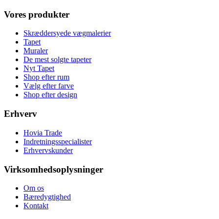
Vores produkter
Skræddersyede vægmalerier
Tapet
Muraler
De mest solgte tapeter
Nyt Tapet
Shop efter rum
Vælg efter farve
Shop efter design
Erhverv
Hovia Trade
Indretningsspecialister
Erhvervskunder
Virksomhedsoplysninger
Om os
Bæredygtighed
Kontakt