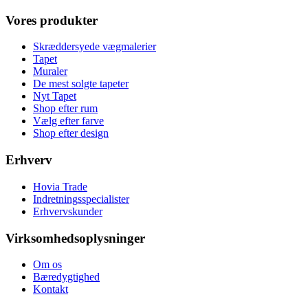
Vores produkter
Skræddersyede vægmalerier
Tapet
Muraler
De mest solgte tapeter
Nyt Tapet
Shop efter rum
Vælg efter farve
Shop efter design
Erhverv
Hovia Trade
Indretningsspecialister
Erhvervskunder
Virksomhedsoplysninger
Om os
Bæredygtighed
Kontakt